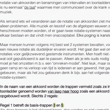
notatie van akkoorden en benamingen van intervallen en toonladder
is nu eenmaal "
de taal
" waarmee men communiceert over de klank 
muziek.
Als iemand iets wil veranderen aan de notatie van akkoorden ziet 
alleen problemen. Alle muziek en lesstof van de afgelopen eeuwen
herschreven moeten worden, of er gaan twee notatie-systemen naas
elkaar bestaan en dat vindt men onacceptabel.
Elke poging is kansl
Maar mensen kunnen volgens mij best wel 2 systemen bevatten, voo
een nieuwe notatie als duidelijker ervaren wordt. Het gaat dan wel o
notaties voor gelijkzwevend gestemde instrumenten. Men hoeft niet 
wat ooit gepubliceerd is aan te passen. Alleen als je iets ouds nodig
moet je het omzetten m.b.v. een "omreken-model". Niet leuk, maar o
geen ramp en na verloop van tijd is iedereen er aan gewend. Het gaa
gebeuren, maar als het zou gebeuren denk ik bijv. aan het volgende
notatie-systeem:
In de naam van een akkoord worden de trappen vermeld zoals ze i
toonladder genoemd worden
van laag naar hoog
zoals een akkoord
opgebouwd wordt. Slechts 2 regels:
Regel 1 betreft de basis-trappen
3
en
5
:
Als deze trappen in het akkoord horen, dan worden ze
niet
vermeld.