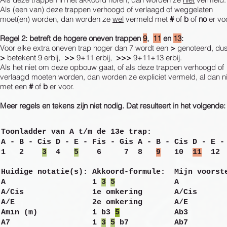
Als (een van) deze trappen verhoogd of verlaagd of weggelaten
moet(en) worden, dan worden ze
wel
vermeld met
#
of
b
of
no
er voo
Regel 2: betreft de hogere oneven trappen
9
,
11
en
13
:
Voor elke extra oneven trap hoger dan 7 wordt een
>
genoteerd, dus
>
betekent 9 erbij,
>>
9+11 erbij,
>>>
9+11+13 erbij.
Als het niet om deze opbouw gaat, of als deze trappen verhoogd of
verlaagd moeten worden, dan worden ze expliciet vermeld, al dan ni
met een
#
of
b
er voor.
Meer regels en tekens zijn niet nodig. Dat resulteert in het volgende:
Toonladder van A t/m de 13e trap:
A - B - Cis D - E - Fis - Gis A - B - Cis D - E -
1 2
3
4
5
6 7 8
9
10
11
1
Huidige notatie(s): Akkoord-formule: Mijn voorst
A 1
3
5
A
A/Cis 1e omkering A
/Cis
A/E 2e omkering A/E
Amin (m) 1 b3
5
Ab3
A7 1
3
5
b7 Ab7