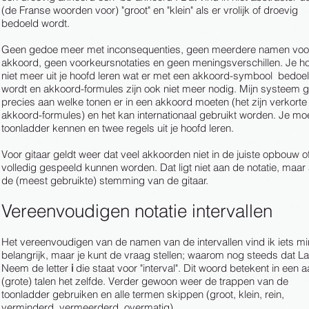
(de Franse woorden voor) "groot" en "klein" als er vrolijk of droevig
bedoeld wordt.
Geen gedoe meer met inconsequenties, geen meerdere namen voo
akkoord, geen voorkeursnotaties en geen meningsverschillen. Je ho
niet meer uit je hoofd leren wat er met een akkoord-symbool bedoe
wordt en akkoord-formules zijn ook niet meer nodig. Mijn systeem g
precies aan welke tonen er in een akkoord moeten (het zijn verkorte
akkoord-formules) en het kan internationaal gebruikt worden. Je mo
toonladder kennen en twee regels uit je hoofd leren.
Voor gitaar geldt weer dat veel akkoorden niet in de juiste opbouw o
volledig gespeeld kunnen worden. Dat ligt niet aan de notatie, maar
de (meest gebruikte) stemming van de gitaar.
Vereenvoudigen notatie intervallen
Het vereenvoudigen van de namen van de intervallen vind ik iets m
belangrijk, maar je kunt de vraag stellen; waarom nog steeds dat Lat
Neem de letter
i
die staat voor "interval". Dit woord betekent in een a
(grote) talen het zelfde. Verder gewoon weer de trappen van de
toonladder gebruiken en alle termen skippen (groot, klein, rein,
verminderd, vermeerderd, overmatig).