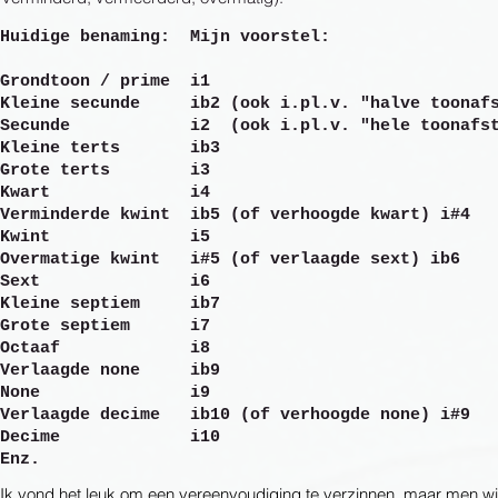
Huidige benaming: Mijn voorstel:
Grondtoon / prime i1
Kleine secunde ib2 (ook i.pl.v. "halve toonafs
Secunde i2 (ook i.pl.v. "hele toonafst
Kleine terts ib3
Grote terts i3
Kwart i4
Verminderde kwint ib5 (of verhoogde kwart) i#4
Kwint i5
Overmatige kwint i#5 (of verlaagde sext) ib6
Sext i6
Kleine septiem ib7
Grote septiem i7
Octaaf i8
Verlaagde none ib9
None i9
Verlaagde decime ib10 (of verhoogde none) i#9
Decime i10
Enz.
Ik vond het leuk om een vereenvoudiging te verzinnen, maar men wi