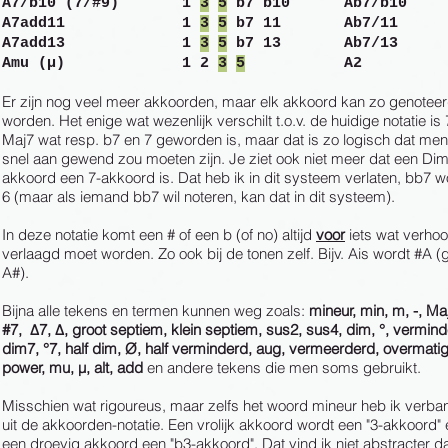
A7/b10 (7/#9) 1
3
5
b7 b10 Ab7/b10
A7add11 1
3
5
b7 11 Ab7/11
A7add13 1
3
5
b7 13 Ab7/13
Amu (μ) 1 2
3
5
A2
Er zijn nog veel meer akkoorden, maar elk akkoord kan zo genotee
worden. Het enige wat wezenlijk verschilt t.o.v. de huidige notatie is 
Maj7 wat resp. b7 en 7 geworden is, maar dat is zo logisch dat me
snel aan gewend zou moeten zijn. Je ziet ook niet meer dat een Di
akkoord een 7-akkoord is. Dat heb ik in dit systeem verlaten, bb7 w
6 (maar als iemand bb7 wil noteren, kan dat in dit systeem).
In deze notatie komt een # of een b (of no) altijd
voor
iets wat verhoo
verlaagd moet worden. Zo ook bij de tonen zelf. Bijv. Ais wordt #A (
A#).
Bijna alle tekens en termen kunnen weg zoals:
mineur, min, m, -, Ma
#7, Δ7, Δ, groot septiem, klein septiem, sus2, sus4, dim, °, vermind
dim7, °7, half dim, Ø, half verminderd, aug, vermeerderd, overmati
power, mu, μ, alt, add
en andere tekens die men soms gebruikt.
Misschien wat rigoureus, maar zelfs het woord mineur heb ik verba
uit de akkoorden-notatie. Een vrolijk akkoord wordt een "3-akkoord" 
een droevig akkoord een "b3-akkoord". Dat vind ik niet abstracter d