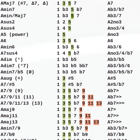
AMaj7 (#7, Δ7, Δ) 1
3
5
7 A7
Amin7 1 b3
5
b7 Ab3/b7
Amin/Maj7 1 b3
5
7 Ab3/7
Asus2 1 2
5
A2no3
Asus4 1 4
5
Ano3/4
A5 (power) 1
5
Ano3
A6 1
3
5
6 A6
Amin6 1 b3
5
6 Ab3/6
A7sus4 1 4
5
b7 Ano3/4/b7
Adim (°) 1 b3 b5 Ab3/b5
Adim7 (°7) 1 b3 b5 bb7 Ab3/b5/6
Amin7/b5 (Ø) 1 b3 b5 b7 Ab3/b5/b7
Aaug (+) 1
3
#5 A#5
A7/#5 1
3
#5 b7 A#5/b7
A7/9 (9) 1
3
5
b7
9
Ab7>
A7/9/11 (11) 1
3
5
b7
9
11
Ab7>>
A7/9/11/13 (13) 1
3
5
b7
9
11
13
Ab7>>>
Amaj9 1
3
5
7
9
A7>
Amaj11 1
3
5
7
9
11
A7>>
Amaj13 1
3
5
7
9
11
13
A7>>>
Amin7/9 1 b3
5
b7
9
Ab3/b7>
A7/b9 1
3
5
b7 b9 Ab7/b9