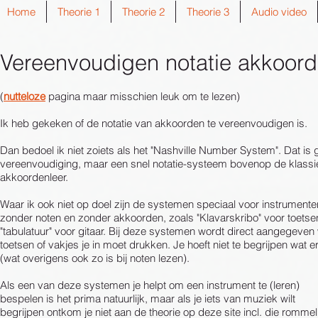
Home
Theorie 1
Theorie 2
Theorie 3
Audio video
Vereenvoudigen notatie akkoor
(
nutteloze
pagina maar misschien leuk om te lezen)
Ik heb gekeken of de notatie van akkoorden te vereenvoudigen is.
Dan bedoel ik niet zoiets als het "Nashville Number System". Dat is
vereenvoudiging, maar een snel notatie-systeem bovenop de klassi
akkoordenleer.
Waar ik ook niet op doel zijn de systemen speciaal voor instrumente
zonder noten en zonder akkoorden, zoals "Klavarskribo" voor toetse
"tabulatuur" voor gitaar. Bij deze systemen wordt direct aangegeven
toetsen of vakjes je in moet drukken. Je hoeft niet te begrijpen wat er
(wat overigens ook zo is bij noten lezen).
Als een van deze systemen je helpt om een instrument te (leren)
bespelen is het prima natuurlijk, maar als je iets van muziek wilt
begrijpen ontkom je niet aan de theorie op deze site incl. die rommel