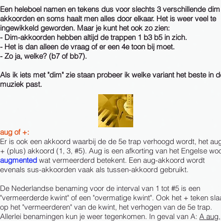
Een heleboel namen en tekens dus voor slechts 3 verschillende dim
akkoorden en soms haalt men alles door elkaar. Het is weer veel te
ingewikkeld geworden. Maar je kunt het ook zo zien:
- Dim-akkoorden hebben altijd de trappen 1 b3 b5 in zich.
- Het is dan alleen de vraag of er een 4e toon bij moet.
- Zo ja, welke? (b7 of bb7).
Als ik iets met "dim" zie staan probeer ik welke variant het beste in d
muziek past.
aug of +:
Er is ook een akkoord waarbij de de 5e trap verhoogd wordt, het aug
+ (plus) akkoord (1, 3, #5). Aug is een afkorting van het Engelse wo
augmented
wat vermeerderd betekent. Een aug-akkoord wordt
evenals sus-akkoorden vaak als tussen-akkoord gebruikt.
De Nederlandse benaming voor de interval van 1 tot #5 is een
"vermeerderde kwint" of een "overmatige kwint". Ook het + teken sla
op het "vermeerderen" van de kwint, het verhogen van de 5e trap.
Allerlei benamingen kun je weer tegenkomen. In geval van A:
A aug