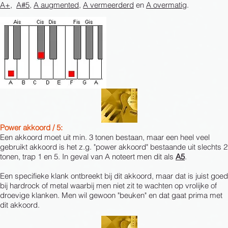
A+
,
A#5
,
A augmented
,
A vermeerderd
en
A overmatig
.
Power akkoord / 5:
Een akkoord moet uit min. 3 tonen bestaan, maar een heel veel
gebruikt akkoord is het z.g. "power akkoord" bestaande uit slechts 2
tonen, trap 1 en 5. In geval van A noteert men dit als
A5
.
Een specifieke klank ontbreekt bij dit akkoord, maar dat is juist goed
bij hardrock of metal waarbij men niet zit te wachten op vrolijke of
droevige klanken. Men wil gewoon "beuken" en dat gaat prima met
dit akkoord.