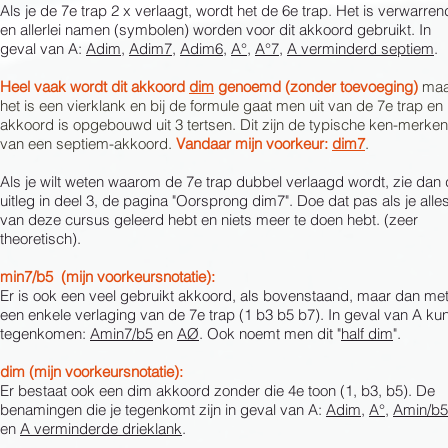
Als je de 7e trap 2 x verlaagt, wordt het de 6e trap. Het is verwarren
en allerlei namen (symbolen) worden voor dit akkoord gebruikt. In
geval van A:
Adim
,
Adim7
,
Adim6
,
A°
,
A°7
,
A verminderd septiem
.
Heel vaak wordt dit akkoord
dim
genoemd (zonder toevoeging)
maa
het is een vierklank en bij de formule gaat men uit van de 7e trap en 
akkoord is opgebouwd uit 3 tertsen. Dit zijn de typische ken-merken
van een septiem-akkoord.
Vandaar mijn voorkeur:
dim7
.
Als je wilt weten waarom de 7e trap dubbel verlaagd wordt, zie dan
uitleg in deel 3, de pagina "Oorsprong dim7". Doe dat pas als je alle
van deze cursus geleerd hebt en niets meer te doen hebt. (zeer
theoretisch).
min7/b5 (mijn voorkeursnotatie):
Er is ook een veel gebruikt akkoord, als bovenstaand, maar dan me
een enkele verlaging van de 7e trap (1 b3 b5 b7). In geval van A kun
tegenkomen:
Amin7/b5
en
AØ
. Ook noemt men dit "
half dim
".
dim (mijn voorkeursnotatie):
Er bestaat ook een dim akkoord zonder die 4e toon (1, b3, b5). De
benamingen die je tegenkomt zijn in geval van A:
Adim
,
A°
,
Amin/b5
en
A verminderde drieklank
.