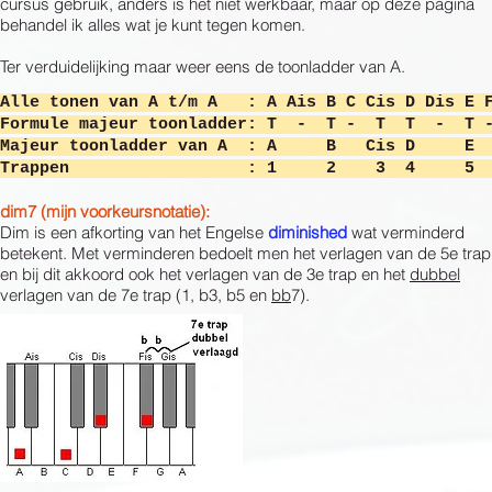
cursus gebruik, anders is het niet werkbaar, maar op deze pagina
behandel ik alles wat je kunt tegen komen.
Ter verduidelijking maar weer eens de toonladder van A.
​Alle tonen van A t/m A : A Ais B C Cis D Dis E 
Formule majeur toonladder:
T - T - T T - T 
Majeur toonladder van A : A B Cis D E
Trappen : 1 2 3 4 5 
dim7 (mijn voorkeursnotatie):
Dim is een afkorting van het Engelse
diminished
wat verminderd
betekent. Met verminderen bedoelt men het verlagen van de 5e trap
en bij dit akkoord ook het verlagen van de 3e trap en het
dubbel
verlagen van de 7e trap (1, b3, b5 en
bb
7).