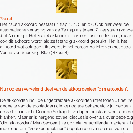
7sus4:
Het 7sus4 akkoord bestaat uit trap 1, 4, 5 en b7. Ook hier weer de
automatische verlaging van de 7e trap als je een 7 ziet staan (zonde
# of
Δ of maj.)
. Het 7sus4 akkoord is ook een tussen akkoord, maar
ook dit akkoord wordt als zelfstandig akkoord gebruikt. Het is het
akkoord wat ook gebruikt wordt in het beroemde intro van het oude
Venus van Shocking Blue (B7sus4)
Nu nog een vervelend deel van de akkoordenleer "dim akoorden".
De akkoorden incl. de uitgebreidere akkoorden (met tonen uit het 2e
gedeelte van de toonladder) die tot nog toe behandeld zijn, hebben
de 5e trap in zich. Door de 5e trap te verlagen ontstaan weer andere
klanken. Maar er is nergens zoveel discussie over als over deze z.g
"dim akkoorden" Men benoemt ze op vele verschillende manieren. I
moet daarom "voorkeursnotaties" bepalen die ik in de rest van de