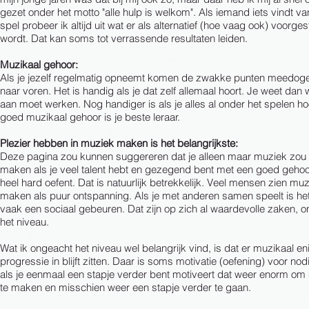
gezet onder het motto "alle hulp is welkom". Als iemand iets vindt va
spel probeer ik altijd uit wat er als alternatief (hoe vaag ook) voorges
wordt. Dat kan soms tot verrassende resultaten leiden.
Muzikaal gehoor:
Als je jezelf regelmatig opneemt komen de zwakke punten meedog
naar voren. Het is handig als je dat zelf allemaal hoort. Je weet dan 
aan moet werken. Nog handiger is als je alles al onder het spelen ho
goed muzikaal gehoor is je beste leraar.
Plezier hebben in muziek maken is het belangrijkste:
Deze pagina zou kunnen suggereren dat je alleen maar muziek zou
maken als je veel talent hebt en gezegend bent met een goed gehoo
heel hard oefent. Dat is natuurlijk betrekkelijk. Veel mensen zien mu
maken als puur ontspanning. Als je met anderen samen speelt is he
vaak een sociaal gebeuren. Dat zijn op zich al waardevolle zaken, 
het niveau.
Wat ik ongeacht het niveau wel belangrijk vind, is dat er muzikaal en
progressie in blijft zitten. Daar is soms motivatie (oefening) voor no
als je eenmaal een stapje verder bent motiveert dat weer enorm om
te maken en misschien weer een stapje verder te gaan.