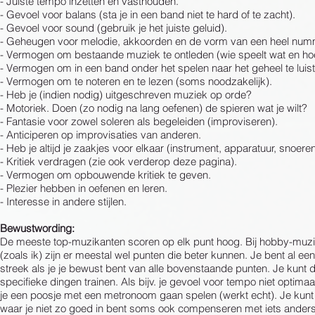
- Juiste tempo inzetten en vasthouden.
- Gevoel voor balans (sta je in een band niet te hard of te zacht).
- Gevoel voor sound (gebruik je het juiste geluid).
- Geheugen voor melodie, akkoorden en de vorm van een heel num
- Vermogen om bestaande muziek te ontleden (wie speelt wat en ho
- Vermogen om in een band onder het spelen naar het geheel te luist
- Vermogen om te noteren en te lezen (soms noodzakelijk).
- Heb je (indien nodig) uitgeschreven muziek op orde?
- Motoriek. Doen (zo nodig na lang oefenen) de spieren wat je wilt?
- Fantasie voor zowel soleren als begeleiden (improviseren).
- Anticiperen op improvisaties van anderen.
- Heb je altijd je zaakjes voor elkaar (instrument, apparatuur, snoere
- Kritiek verdragen (zie ook verderop deze pagina).
- Vermogen om opbouwende kritiek te geven.
- Plezier hebben in oefenen en leren.
- Interesse in andere stijlen.
Bewustwording:
De meeste top-muzikanten scoren op elk punt hoog. Bij hobby-muz
(zoals ik) zijn er meestal wel punten die beter kunnen. Je bent al ee
streek als je je bewust bent van alle bovenstaande punten. Je kunt 
specifieke dingen trainen. Als bijv. je gevoel voor tempo niet optimaal
je een poosje met een metronoom gaan spelen (werkt echt). Je kunt 
waar je niet zo goed in bent soms ook compenseren met iets anders.