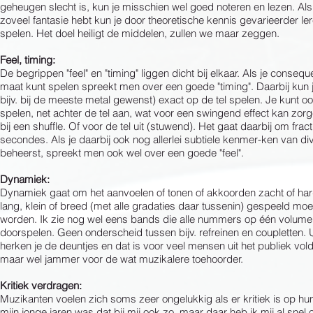
geheugen slecht is, kun je misschien wel goed noteren en lezen. Als 
zoveel fantasie hebt kun je door theoretische kennis gevarieerder le
spelen. Het doel heiligt de middelen, zullen we maar zeggen.
Feel, timing:
De begrippen "feel" en "timing" liggen dicht bij elkaar. Als je consequ
maat kunt spelen spreekt men over een goede "timing". Daarbij kun j
bijv. bij de meeste metal gewenst) exact op de tel spelen. Je kunt ook
spelen, net achter de tel aan, wat voor een swingend effect kan zorge
bij een shuffle. Of voor de tel uit (stuwend). Het gaat daarbij om frac
secondes. Als je daarbij ook nog allerlei subtiele kenmer-ken van div.
beheerst, spreekt men ook wel over een goede "feel".
Dynamiek:
Dynamiek gaat om het aanvoelen of tonen of akkoorden zacht of hard
lang, klein of breed (met alle gradaties daar tussenin) gespeeld mo
worden. Ik zie nog wel eens bands die alle nummers op één volume
doorspelen. Geen onderscheid tussen bijv. refreinen en coupletten. 
herken je de deuntjes en dat is voor veel mensen uit het publiek vol
maar wel jammer voor de wat muzikalere toehoorder.
Kritiek verdragen:
Muzikanten voelen zich soms zeer ongelukkig als er kritiek is op hun
mijn jonge jaren was dat bij mij ook zo, maar daar heb ik mij al snel