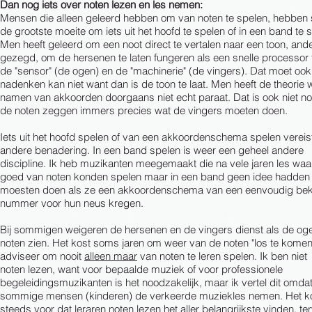
Dan nog iets over noten lezen en les nemen:
Mensen die alleen geleerd hebben om van noten te spelen, hebbe
de grootste moeite om iets uit het hoofd te spelen of in een band te 
Men heeft geleerd om een noot direct te vertalen naar een toon, and
gezegd, om de hersenen te laten fungeren als een snelle processor
de "sensor" (de ogen) en de "machinerie" (de vingers). Dat moet ook
nadenken kan niet want dan is de toon te laat. Men heeft de theorie 
namen van akkoorden doorgaans niet echt paraat. Dat is ook niet n
de noten zeggen immers precies wat de vingers moeten doen.
Iets uit het hoofd spelen of van een akkoordenschema spelen vereis
andere benadering. In een band spelen is weer een geheel andere
discipline. Ik heb muzikanten meegemaakt die na vele jaren les waa
goed van noten konden spelen maar in een band geen idee hadden
moesten doen als ze een akkoordenschema van een eenvoudig be
nummer voor hun neus kregen.
Bij sommigen weigeren de hersenen en de vingers dienst als de og
noten zien. Het kost soms jaren om weer van de noten "los te komen"
adviseer om nooit
alleen maar
van noten te leren spelen. Ik ben niet
noten lezen, want voor bepaalde muziek of voor professionele
begeleidingsmuzikanten is het noodzakelijk, maar ik vertel dit omda
sommige mensen (kinderen) de verkeerde muziekles nemen. Het k
steeds voor dat leraren noten lezen het aller belangrijkste vinden, ter