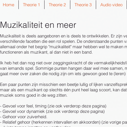
Home
Theorie 1
Theorie 2
Theorie 3
Audio video
Muzikaliteit en meer
Muzikaliteit is deels aangeboren en is deels te ontwikkelen. Er zijn v
verschillende facetten die een rol spelen.
De onderstaande punten val
allemaal onder het begrip "muzikaliteit" maar hebben wel te maken m
functioneren als muzikant, al dan niet in een band.
Ik heb het dan nog niet over zeggingskracht of de vermakelijkheidsf
van iemands spel. Sommige punten hangen daar wel mee samen, m
gaat meer over zaken die nodig zijn om iets gewoon goed te (leren)
Een paar punten zijn misschien een beetje lullig of lijken vanzelfspr
maar als een muzikant op slechts één punt heel laag scoort, kan dat
muziek soms goed in de weg zitten.
- Gevoel voor feel, timing (zie ook verderop deze pagina)
- Gevoel voor dynamiek (zie ook verderop deze pagina)
- Gehoor voor zuiverheid.
- Relatief gehoor (herkennen intervallen en akkoorden) (zie vorige pa