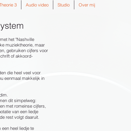
Theorie 3
Audio video
Studio
Over mij
System
met het "Nashville
ke muziektheorie, maar
n, gebruiken cijfers voor
chrift
of akkoord-
en die heel veel voor
u eenmaal makkelijk in
Bdim.
men dit simpelweg:
en met romeinse cijfers,
tatie van een liedje
de rest volgt daaruit.
een heel liedje te