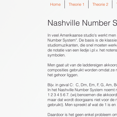
Home
Theorie 1
Theorie 2
Nashville Number 
In veel Amerikaanse studio's werkt men 
Number System". De basis is de klassie
studiomuzikanten, die snel moeten werke
de notatie van een liedje i.pl.v. het notens
symbolen.
Men gaat uit van de laddereigen akkoord
composities gebruikt worden omdat ze n
het gehoor liggen.
Bijv. in geval C: C, Dm, Em, F, G, Am, 
In het Nashville Number System noemt 
1 2 3 4 5 6 7. (wij benoemen die akkoord
maar dat wordt doorgaans niet voor de no
gebruikt). Men spreekt af wat de 1 is en 
Daardoor is het geen enkel probleem om 