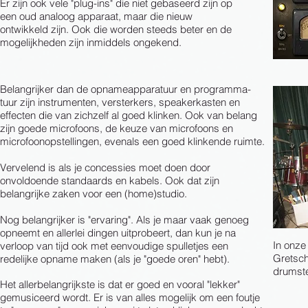
Er zijn ook vele "plug-ins" die niet gebaseerd zijn op
een oud analoog apparaat, maar die nieuw
ontwikkeld zijn. Ook die worden steeds beter en de
mogelijkheden zijn inmiddels ongekend.
Belangrijker dan de opnameapparatuur en programma-
tuur zijn instrumenten, versterkers, speakerkasten en
effecten die van zichzelf al goed klinken. Ook van belang
zijn goede microfoons, de keuze van microfoons en
microfoonopstellingen, evenals een goed klinkende ruimte.
Vervelend is als je concessies moet doen door
onvoldoende standaards en kabels. Ook dat zijn
belangrijke zaken voor een (home)studio.
Nog belangrijker is "ervaring". Als je maar vaak genoeg
opneemt en allerlei dingen uitprobeert, dan kun je na
In onze
verloop van tijd ook met eenvoudige spulletjes een
Gretsch
redelijke opname maken (als je "goede oren" hebt).
drumste
Het allerbelangrijkste is dat er goed en vooral "lekker"
gemusiceerd wordt. Er is van alles mogelijk om een foutje