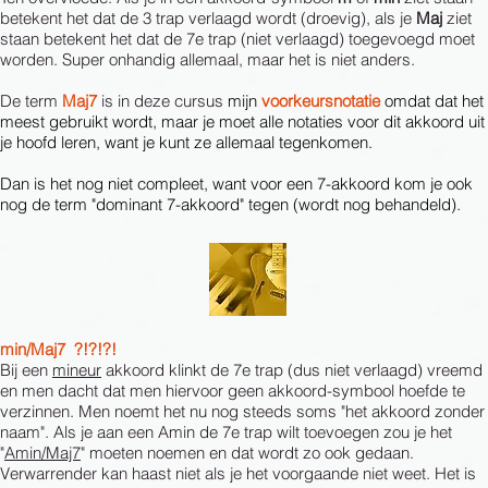
betekent het dat de 3 trap verlaagd wordt (droevig), als je
Maj
ziet
staan betekent het dat de 7e trap (niet verlaagd) toegevoegd moet
worden. Super onhandig allemaal, maar het is niet anders.
D
e term
Maj7
is in deze cursus
mijn
voorkeursnotatie
omdat dat het
meest gebruikt wordt, maar je moet alle notaties voor dit akkoord uit
je hoofd leren, want je kunt ze allemaal tegenkomen.
Dan is het nog niet compleet, want voor een 7-akkoord kom je ook
nog de term "dominant 7-akkoord" tegen (wordt nog behandeld).
min/Maj7 ?!?!?!
Bij een
mineur
akkoord klinkt de 7e trap (dus niet verlaagd) vreemd
en men dacht dat men hiervoor geen akkoord-symbool hoefde te
verzinnen. Men noemt het nu nog steeds soms "het akkoord zonder
naam". Als je aan een Amin de 7e trap wilt toevoegen zou je het
"
Amin/Maj7
" moeten noemen en dat wordt zo ook gedaan.
Verwarrender kan haast niet als je het voorgaande niet weet. Het is