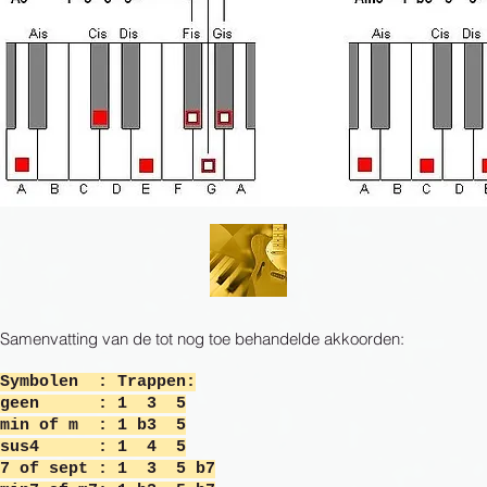
Samenvatting van de tot nog toe behandelde akkoorden:
Symbolen : Trappen:
geen : 1 3 5
min of m : 1 b3 5
sus4 : 1 4 5
7 of sept : 1 3 5 b7