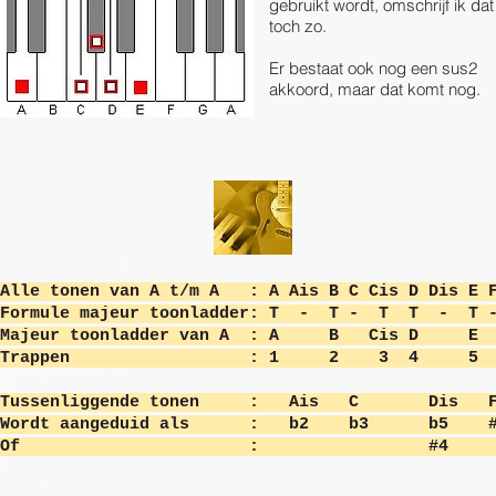
gebruikt wordt, omschrijf ik dat
toch zo.
Er bestaat ook nog een sus2
akkoord, maar dat komt nog.
​Alle tonen van A t/m A : A Ais B C Cis D Dis E 
Formule majeur toonladder:
T - T - T T - T 
Majeur toonladder van A : A B Cis D E
Trappen : 1 2 3 4 5 
Tussenliggende tonen : Ais C
Wordt aangeduid als : b2 b3 
Of : 