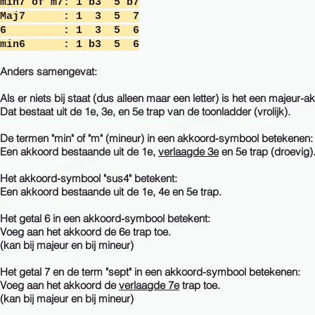
min7 of m7: 1 b3 5 b7
Maj7 : 1 3 5 7
6 : 1 3 5 6
min6 : 1 b3 5 6
Anders samengevat:
Als er niets bij staat (dus alleen maar een letter) is het een majeur-a
Dat bestaat uit de 1e, 3e, en 5e trap van de toonladder (vrolijk).
De termen "min" of "m" (mineur) in een akkoord-symbool betekenen:
Een akkoord bestaande uit de 1e,
verlaagde 3e
en 5e trap (droevig)
Het akkoord-symbool "sus4" betekent:
Een akkoord bestaande uit de 1e, 4e en 5e trap.
Het getal 6 in een akkoord-symbool betekent:
Voeg aan het akkoord de 6e trap toe.
(kan bij majeur en bij mineur)
Het getal 7 en de term "sept" in een akkoord-symbool betekenen:
Voeg aan het akkoord de
verlaagde 7e
trap toe.
(kan bij majeur en bij mineur
)