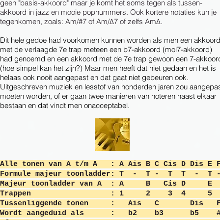
geen "basis-akkoord" maar je komt het soms tegen als tussen-
akkoord in jazz en mooie popnummers.
Ook kortere notaties kun je
tegenkomen, zoals: Am/#7 of Am/
Δ7 of zelfs AmΔ.
Dit hele gedoe had voorkomen kunnen worden als men een akkoor
met de verlaagde 7e trap meteen een b7-akkoord (mol7-akkoord)
had genoemd en een akkoord met de 7e trap gewoon een 7-akkoor
(hoe simpel kan het zijn?) Maar men heeft dat niet gedaan en het is
helaas ook nooit aangepast en dat gaat niet gebeuren ook.
Uitgeschreven muziek en lesstof van honderden jaren zou aangepa
moeten worden, of er gaan twee manieren van noteren naast elkaar
bestaan en dat vindt men onacceptabel.
​Alle tonen van A t/m A : A Ais B C Cis D Dis E 
Formule majeur toonladder:
T - T - T T - T 
Majeur toonladder van A : A B Cis D E
Trappen : 1 2 3 4 5 
Tussenliggende tonen : Ais C
Wordt aangeduid als : b2 b3 