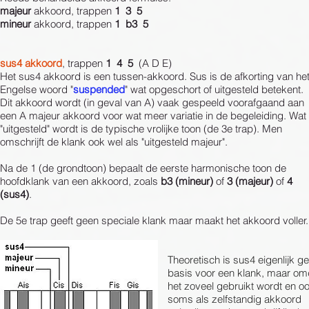
majeur
akkoord, trappen
1 3 5
mineur
akkoord, trappen
1 b3 5
sus4 akkoord
, trappen
1 4 5
(A D E)
Het sus4 akkoord is een tussen-akkoord. Sus is de afkorting van he
Engelse woord "
suspended
" wat opgeschort of uitgesteld betekent.
Dit akkoord wordt (in geval van A) vaak gespeeld voorafgaand aan
een A majeur akkoord voor wat meer variatie in de begeleiding. Wat
"uitgesteld" wordt is de typische vrolijke toon (de 3e trap). Men
omschrijft de klank ook wel als "uitgesteld majeur".
Na de 1 (de grondtoon) bepaalt de eerste harmonische toon de
hoofdklank van een akkoord, zoals
b3 (mineur)
of
3 (majeur)
of
4
(sus4)
.
De 5e trap geeft geen speciale klank maar maakt het akkoord voller.
Theoretisch is sus4 eigenlijk g
basis voor een klank, maar om
het zoveel gebruikt wordt en o
soms als zelfstandig akkoord