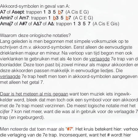
Akkoord-symbolen in geval van A:
A7
of
Asept
: trappen
1 3 5
b
7
(A Cis E G)
Amin7
of
Am7
: trappen
1
b
3 5
b
7
(A C E G)
Amaj7
of
A#7
of
AΔ7
of
AΔ
: trappen
1 3 5 7
(A Cis E Gis)
Waarom deze onlogische notaties?
Lang geleden is men begonnen met simpele volksmuziek op te
schrijven d.m.v. akkoord-symbolen. Eerst alleen de eenvoudigste
drieklanken majeur en mineur. Na verloop van tijd begon men ook
vierklanken te gebruiken met als 4e toon de
verlaagde
7e trap van d
toonladder. Deze toon past bij zowel mineur als majeur akkoorden e
deze akkoorden passen makkelijk in eenvoudige liedjes. Die
verlaagde
7e trap heeft men toen in akkoord-symbolen aangegeven
met alleen het getal 7.
Daar is het meteen al mis gegaan
want toen muziek iets ingewik-
kelder werd, bleek dat men toch ook een symbool voor een akkoord
met de 7e trap moest verzinnen. De meest logische notatie met het
cijfer 7 kon niet meer, want die was al in gebruik voor de verlaagde 
trap (en ingeburgerd).
Men noteerde dat toen maar als "
#7
".
Het kruis betekent hier: verho
die verlaging van de 7e trap. Inconsequent, want het # wordt hier