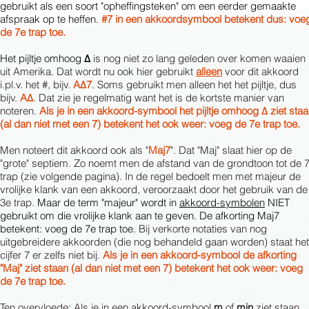
gebruikt als een soort "opheffingsteken" om een eerder gemaakte
afspraak op te heffen.
#7 in een akkoordsymbool betekent dus: voe
de 7e trap toe.
Het pijltje omhoog
Δ
is nog niet zo lang geleden over komen waaien
uit Amerika. Dat wordt nu ook hier gebruikt
alleen
voor dit akkoord
i.pl.v. het #, bijv.
AΔ7
. Soms gebruikt men alleen het het pijltje, dus
bijv.
AΔ
. Dat zie je regelmatig want het is de kortste manier van
noteren.
Als je in een akkoord-symbool het pijltje omhoog Δ ziet sta
(al dan niet met een 7) betekent het ook weer: voeg de 7e trap toe.
Men noteert dit akkoord ook als "
Maj7
". Dat "Maj" slaat hier op de
"grote" septiem. Zo noemt men de afstand van de grondtoon tot de 
trap (zie volgende pagina). In de regel bedoelt men met majeur de
vrolijke klank van een akkoord, veroorzaakt door het gebruik van de
3e trap.
Maar de term "majeur" wordt in
akkoord-symbolen
NIET
gebruikt om die vrolijke klank aan te geven. De afkorting Maj7
betekent: voeg de 7e trap toe.
Bij verkorte notaties van nog
uitgebreidere akkoorden (die nog behandeld gaan worden) staat het
cijfer 7 er zelfs niet bij.
Als je in een akkoord-symbool de afkorting
"Maj" ziet staan (al dan niet met een 7) betekent het ook weer: voeg
de 7e trap toe.
Ten overvloede: Als je in een akkoord-symbool
m
of
min
ziet staan