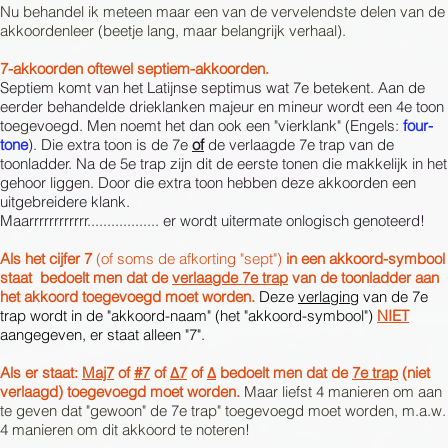
Nu behandel ik meteen maar een van de vervelendste delen van de
akkoordenleer (beetje lang, maar belangrijk verhaal).
7-akkoorden oftewel septiem-akkoorden.
Septiem komt van het Latijnse septimus wat 7e betekent. Aan de
eerder behandelde drieklanken majeur en mineur wordt een 4e toon
toegevoegd. Men noemt het dan ook een "vierklank" (Engels:
four-
tone
). Die extra toon is de 7e
of
de verlaagde 7e trap van de
toonladder. Na de 5e trap zijn dit de eerste tonen die makkelijk in het
gehoor liggen. Door die extra toon hebben deze akkoorden een
uitgebreidere klank.
Maarrrrrrrrrrrr.................. er wordt uitermate onlogisch genoteerd!
Als het cijfer 7
(of soms de afkorting "sept")
in een akkoord-symbool
staat bedoelt men dat de
verlaagde 7e trap
van de toonladder aan
het akkoord toegevoegd moet worden.
Deze
verlaging
van de 7e
trap wordt in de "akkoord-naam" (het "akkoord-symbool")
NIET
aangegeven, er staat alleen "7".
Als er staat:
Maj7
of
#7
of
Δ7
of
Δ
bedoelt men dat de
7e trap
(niet
verlaagd) toegevoegd moet worden.
Maar liefst 4 manieren om aan
te geven dat "gewoon" de 7e trap" toegevoegd moet worden, m.a.w.
4 manieren om dit akkoord te noteren!