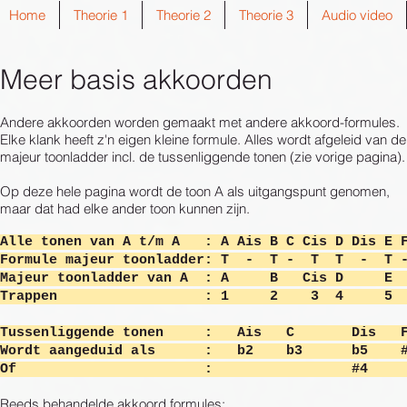
Home
Theorie 1
Theorie 2
Theorie 3
Audio video
Meer basis akkoorden
Andere akkoorden worden gemaakt met andere akkoord-formules.
Elke klank heeft z'n eigen kleine formule. Alles wordt afgeleid van de
majeur toonladder incl. de
tussenliggende tonen (zie vorige pagina).
Op deze hele pagina wordt de toon A als uitgangspunt genomen,
maar dat had elke ander toon kunnen zijn.
​Alle tonen van A t/m A : A Ais B C Cis D Dis E 
Formule majeur toonladder:
T - T - T T - T 
Majeur toonladder van A : A B Cis D E
Trappen : 1 2 3 4 5 
Tussenliggende tonen : Ais C
Wordt aangeduid als : b2 b3 
Of : 
Reeds behandelde akkoord formules: